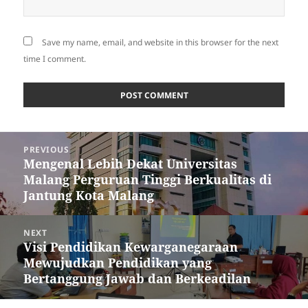
Save my name, email, and website in this browser for the next
time I comment.
Post
PREVIOUS
navigation
Mengenal Lebih Dekat Universitas
Previous
Malang Perguruan Tinggi Berkualitas di
post:
Jantung Kota Malang
NEXT
Visi Pendidikan Kewarganegaraan
Next
Mewujudkan Pendidikan yang
post:
Bertanggung Jawab dan Berkeadilan