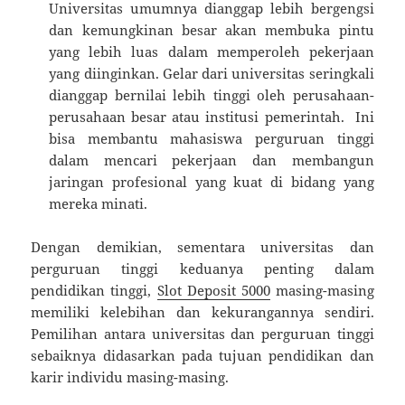
Universitas umumnya dianggap lebih bergengsi
dan kemungkinan besar akan membuka pintu
yang lebih luas dalam memperoleh pekerjaan
yang diinginkan. Gelar dari universitas seringkali
dianggap bernilai lebih tinggi oleh perusahaan-
perusahaan besar atau institusi pemerintah. Ini
bisa membantu mahasiswa perguruan tinggi
dalam mencari pekerjaan dan membangun
jaringan profesional yang kuat di bidang yang
mereka minati.
Dengan demikian, sementara universitas dan
perguruan tinggi keduanya penting dalam
pendidikan tinggi,
Slot Deposit 5000
masing-masing
memiliki kelebihan dan kekurangannya sendiri.
Pemilihan antara universitas dan perguruan tinggi
sebaiknya didasarkan pada tujuan pendidikan dan
karir individu masing-masing.