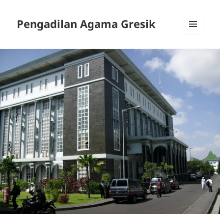
Pengadilan Agama Gresik
MENU
AND
WIDGETS