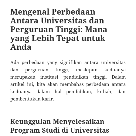
Mengenal Perbedaan
Antara Universitas dan
Perguruan Tinggi: Mana
yang Lebih Tepat untuk
Anda
Ada perbedaan yang signifikan antara universitas
dan perguruan tinggi, meskipun keduanya
merupakan institusi pendidikan tinggi. Dalam
artikel ini, kita akan membahas perbedaan antara
keduanya dalam hal pendidikan, kuliah, dan
pembentukan karir.
Keunggulan Menyelesaikan
Program Studi di Universitas