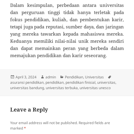
Dalam kesimpulan, perbedaan antara universitas
dan perguruan tinggi tidak hanya terletak pada
fokus pendidikan, kuliah, dan pembentukan karir,
tetapi juga pada reputasi, sumber daya, dan jaringan
yang mereka tawarkan kepada mahasiswa mereka.
Keduanya memiliki nilai-nilai unik mereka sendiri
dan dapat memainkan peran yang berbeda dalam
memajukan pendidikan dan karir seseorang.
Posted
Author
Categories
Tags
April 3, 2024
admin
Pendidikan
,
Universitas
on
asuransi pendidikan
,
pendidikan
,
pendidikan finisial
,
universitas
,
universitas bandung
,
universitas terbuka
,
universitas unesco
Leave a Reply
Your email address will not be published.
Required fields are
marked
*