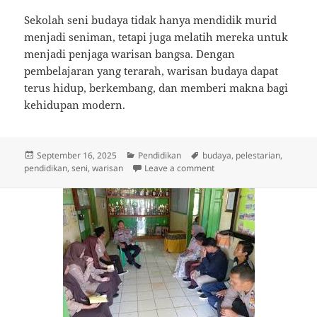
Sekolah seni budaya tidak hanya mendidik murid
menjadi seniman, tetapi juga melatih mereka untuk
menjadi penjaga warisan bangsa. Dengan
pembelajaran yang terarah, warisan budaya dapat
terus hidup, berkembang, dan memberi makna bagi
kehidupan modern.
Posted
Categories
Tags
September 16, 2025
Pendidikan
budaya
,
pelestarian
,
on
on Peran Sekolah Seni Bu
pendidikan
,
seni
,
warisan
Leave a comment