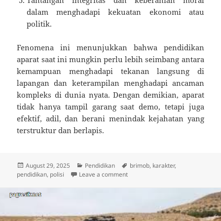
dalam menghadapi kekuatan ekonomi atau
politik.
Fenomena ini menunjukkan bahwa pendidikan
aparat saat ini mungkin perlu lebih seimbang antara
kemampuan menghadapi tekanan langsung di
lapangan dan keterampilan menghadapi ancaman
kompleks di dunia nyata. Dengan demikian, aparat
tidak hanya tampil garang saat demo, tetapi juga
efektif, adil, dan berani menindak kejahatan yang
terstruktur dan berlapis.
Posted
Categories
Tags
August 29, 2025
Pendidikan
brimob
,
karakter
,
on
on Pendidikan Brimob dan Polisi
pendidikan
,
polisi
Leave a comment