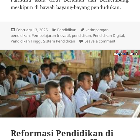
meskipun di bawah bayang-bayang pendudukan.
Posted
Categories
Tags
February 13, 2025
Pendidikan
ketimpangan
on
pendidikan
,
Pembelajaran Inovatif
,
pendidikan
,
Pendidikan Digital
,
on Pendidika
Pendidikan Tinggi
,
Sistem Pendidikan
Leave a comment
Reformasi Pendidikan di