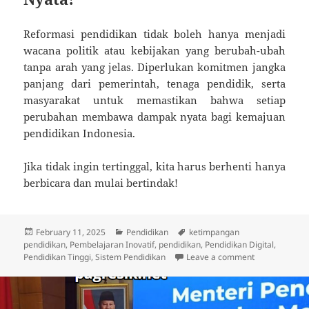
Reformasi pendidikan tidak boleh hanya menjadi
wacana politik atau kebijakan yang berubah-ubah
tanpa arah yang jelas. Diperlukan komitmen jangka
panjang dari pemerintah, tenaga pendidik, serta
masyarakat untuk memastikan bahwa setiap
perubahan membawa dampak nyata bagi kemajuan
pendidikan Indonesia.
Jika tidak ingin tertinggal, kita harus berhenti hanya
berbicara dan mulai bertindak!
Posted
Categories
Tags
February 11, 2025
Pendidikan
ketimpangan
on
pendidikan
,
Pembelajaran Inovatif
,
pendidikan
,
Pendidikan Digital
,
on Reformasi 
Pendidikan Tinggi
,
Sistem Pendidikan
Leave a comment