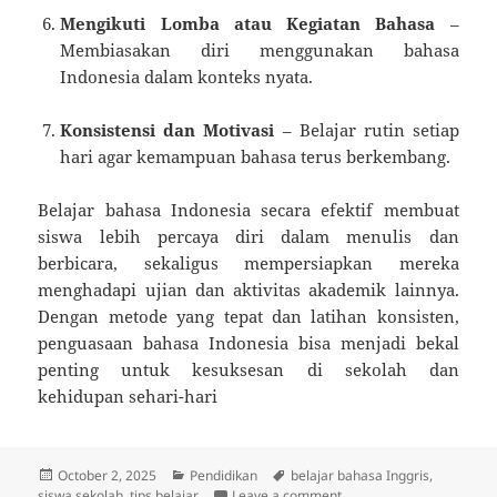
Mengikuti Lomba atau Kegiatan Bahasa
–
Membiasakan diri menggunakan bahasa
Indonesia dalam konteks nyata.
Konsistensi dan Motivasi
– Belajar rutin setiap
hari agar kemampuan bahasa terus berkembang.
Belajar bahasa Indonesia secara efektif membuat
siswa lebih percaya diri dalam menulis dan
berbicara, sekaligus mempersiapkan mereka
menghadapi ujian dan aktivitas akademik lainnya.
Dengan metode yang tepat dan latihan konsisten,
penguasaan bahasa Indonesia bisa menjadi bekal
penting untuk kesuksesan di sekolah dan
kehidupan sehari-hari
Posted
Categories
Tags
October 2, 2025
Pendidikan
belajar bahasa Inggris
,
on
on Tips Cepat Menguasai
siswa sekolah
,
tips belajar
Leave a comment